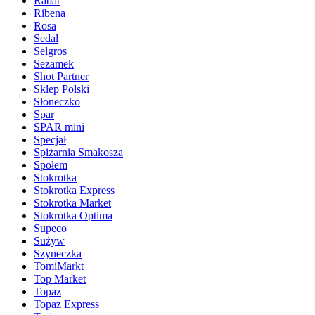
Rabat
Ribena
Rosa
Sedal
Selgros
Sezamek
Shot Partner
Sklep Polski
Słoneczko
Spar
SPAR mini
Specjał
Spiżarnia Smakosza
Społem
Stokrotka
Stokrotka Express
Stokrotka Market
Stokrotka Optima
Supeco
Sużyw
Szyneczka
TomiMarkt
Top Market
Topaz
Topaz Express