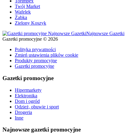
Torimpex
Twój Market
Wafelek
Żabka
Zielony Koszyk
Najnowsze Gazetki
Gazetki promocyjne © 2026
Polityka prywatności
Zmień ustawienia plików cookie
Produkty promocyjne
Gazetki promocyjne
Gazetki promocyjne
Hipermarkety
Elektronika
Dom i ogród
Odzież, obuwie i sport
Drogeria
Inne
Najnowsze gazetki promocyjne