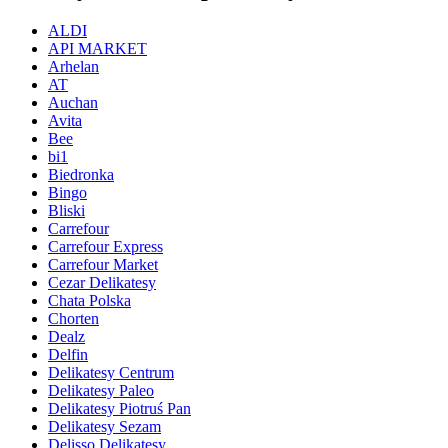
ALDI
API MARKET
Arhelan
AT
Auchan
Avita
Bee
bi1
Biedronka
Bingo
Bliski
Carrefour
Carrefour Express
Carrefour Market
Cezar Delikatesy
Chata Polska
Chorten
Dealz
Delfin
Delikatesy Centrum
Delikatesy Paleo
Delikatesy Piotruś Pan
Delikatesy Sezam
Delisso Delikatesy