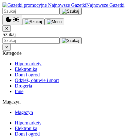
Najnowsze Gazetki
✕
Szukaj
✕
Kategorie
Hipermarkety
Elektronika
Dom i ogród
Odzież, obuwie i sport
Drogeria
Inne
Magazyn
Magazyn
Hipermarkety
Elektronika
Dom i ogród