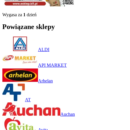
Wygasa za
1
dzień
Powiązane sklepy
ALDI
API MARKET
Arhelan
AT
Auchan
Avita