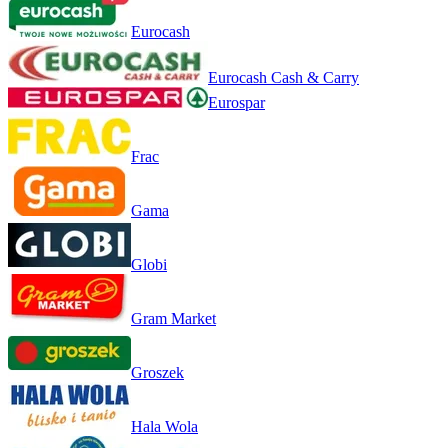
Eurocash
Eurocash Cash & Carry
Eurospar
Frac
Gama
Globi
Gram Market
Groszek
Hala Wola