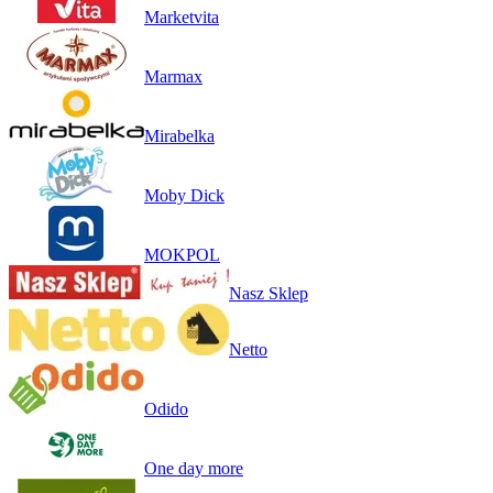
Marketvita
Marmax
Mirabelka
Moby Dick
MOKPOL
Nasz Sklep
Netto
Odido
One day more