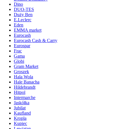
Dino
DUO-TES
Duży Ben
E.Leclerc
Eden
EMMA market
Eurocash
Eurocash Cash & Carry
Eurospar
Frac
Gama
Globi
Gram Market
Groszek
Hala Wola
Hale Banacha
Hildebrandt
Hitpol
Intermarche
Jaskółka
Jubilat
Kaufland
Kropla
Kupiec
Lewiatan