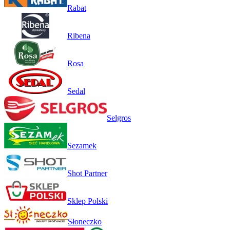
Rabat
Ribena
Rosa
Sedal
Selgros
Sezamek
Shot Partner
Sklep Polski
Słoneczko