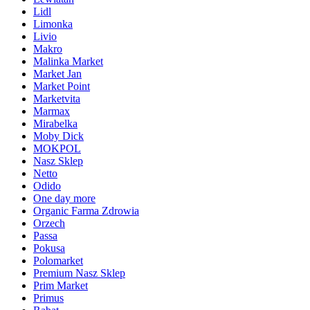
Lidl
Limonka
Livio
Makro
Malinka Market
Market Jan
Market Point
Marketvita
Marmax
Mirabelka
Moby Dick
MOKPOL
Nasz Sklep
Netto
Odido
One day more
Organic Farma Zdrowia
Orzech
Passa
Pokusa
Polomarket
Premium Nasz Sklep
Prim Market
Primus