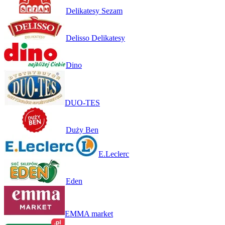
Delikatesy Sezam
Delisso Delikatesy
Dino
DUO-TES
Duży Ben
E.Leclerc
Eden
EMMA market