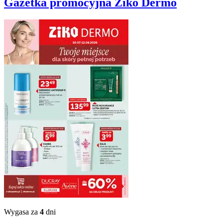
Gazetka promocyjna
Ziko Dermo
Wygasa za
4
dni