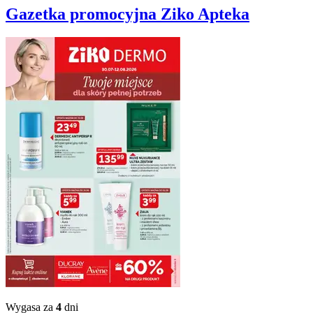
Gazetka promocyjna
Ziko Apteka
Wygasa za
4
dni