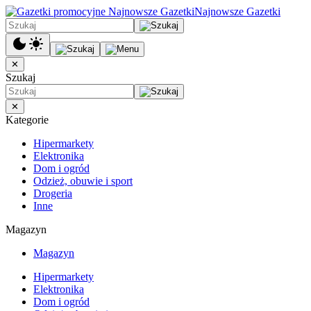
Najnowsze Gazetki
✕
Szukaj
✕
Kategorie
Hipermarkety
Elektronika
Dom i ogród
Odzież, obuwie i sport
Drogeria
Inne
Magazyn
Magazyn
Hipermarkety
Elektronika
Dom i ogród